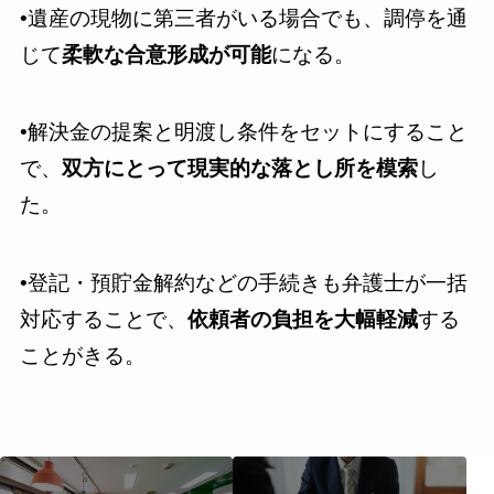
•遺産の現物に第三者がいる場合でも、調停を通
じて
柔軟な合意形成が可能
になる。
•解決金の提案と明渡し条件をセットにすること
で、
双方にとって現実的な落とし所を模索
し
た。
•登記・預貯金解約などの手続きも弁護士が一括
対応することで、
依頼者の負担を大幅軽減
する
ことがきる。